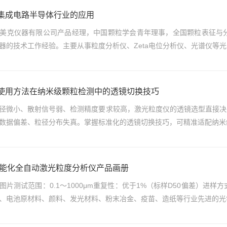
集成电路半导体行业的应用
美克仪器有限公司产品经理，中国颗粒学会青年理事，全国颗粒表征与分
器的技术工作经验。主要从事粒度分析仪、Zeta电位分析仪、光谱仪等光
使用方法在纳米级颗粒检测中的透镜切换技巧
径微小、散射信号弱、检测精度要求较高，激光粒度仪的透镜选型直接决
数据偏差、粒径分布失真。掌握标准化的透镜切换技巧，可精准适配纳米级
丨智能化全自动激光粒度分析仪产品画册
图片测试范围：0.1～1000μm重复性：优于1%（标样D50偏差）进
、电池原材料、颜料、发光材料、粉末冶金、疫苗、造纸等行业先进的光学系统