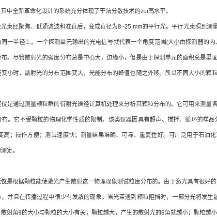
其中全新革命化设计的系统充分体现了干法分散技术的zui高水平。
束经聚焦、低通滤波和准直后，变成直径为8~25 mm的平行光。平行光束照到测
的同一半径上。一个探测单元输出的光电信号就代表一个角度范围(大小由探测器的内
分布。尽管散射光的强度分布总是中心大，边缘小，但是由于探测单元的面积总是里
径变小时，散射光的分布范围变大，光能分布的峰值也随之外移。所以不同大小的颗
是通过测量颗粒群的衍射光谱经计算机处理来分析其颗粒分布的。它可用来测量各
布。它不受颗粒的物理化学性质的限制。该类仪器因具有超声、搅拌、循环的样品分散系
程度高；操作方便；测试速度快；测量结果准确、可靠、重复性好。可广泛用于石油
的测定。
度仪
是根据颗粒能使激光产生散射这一物理现象测试粒度分布的。由于激光具有很好的
方，并且在传播过程中很少有发散的现象。当光束遇到颗粒阻挡时，一部分光将发生
散射角θ的大小与颗粒的大小有关，颗粒越大，产生的散射光的θ角就越小；颗粒越小