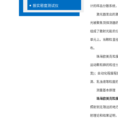
振实密度测试仪
计的样品分散系统，
激光器发出的激光
光被聚焦到探测器
组成了散射光能的
单元上。当颗粒直
布。
珠海欧美克粒度仪
运动颗粒群的粒径分
宽)；自动化程度
滴、乳浊液等粒度
测量基本原理
珠海欧美克粒
照射到无限远的地
射理论和结果证明，