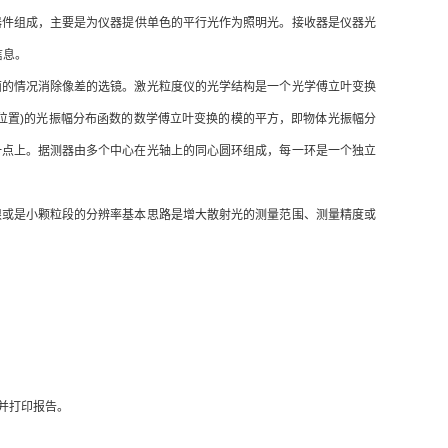
器件组成，主要是为仪器提供单色的平行光作为照明光。接收器是仪器光
信息。
的情况消除像差的选镜。激光粒度仪的光学结构是一个光学傅立叶变换
位置)的光振幅分布函数的数学傅立叶变换的模的平方，即物体光振幅分
一点上。据测器由多个中心在光轴上的同心圆环组成，每一环是一个独立
或是小颗粒段的分辨率基本思路是增大散射光的测量范围、测量精度或
并打印报告。