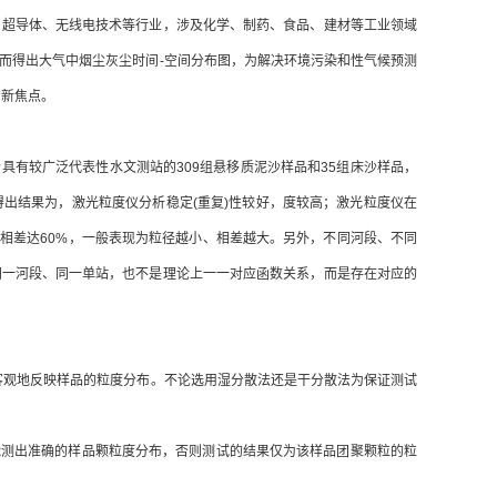
超导体、无线电技术等行业，涉及化学、制药、食品、建材等工业领域
而得出大气中烟尘灰尘时间-空间分布图，为解决环境污染和性气候预测
的新焦点。
有较广泛代表性水文测站的309组悬移质泥沙样品和35组床沙样品，
出结果为，激光粒度仪分析稳定(重复)性较好，度较高；激光粒度仪在
i大相差达60%，一般表现为粒径越小、相差越大。另外，不同河段、不同
同一河段、同一单站，也不是理论上一一对应函数关系，而是存在对应的
观地反映样品的粒度分布。不论选用湿分散法还是干分散法为保证测试
测出准确的样品颗粒度分布，否则测试的结果仅为该样品团聚颗粒的粒