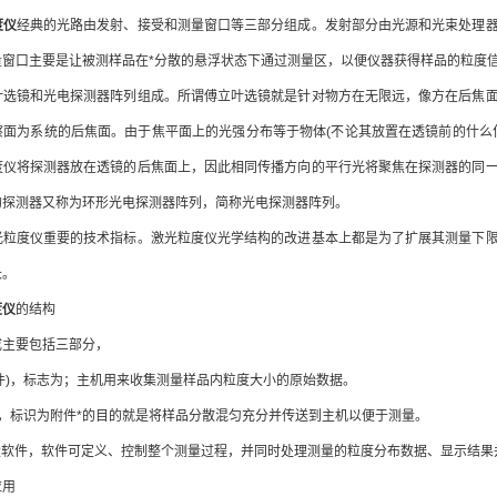
度仪
经典的光路由发射、接受和测量窗口等三部分组成。发射部分由光源和光束处理
量窗口主要是让被测样品在*分散的悬浮状态下通过测量区，以便仪器获得样品的粒度
镜和光电探测器阵列组成。所谓傅立叶选镜就是针对物方在无限远，像方在后焦面
察面为系统的后焦面。由于焦平面上的光强分布等于物体(不论其放置在透镜前的什么
度仪将探测器放在透镜的后焦面上，因此相同传播方向的平行光将聚焦在探测器的同
的探测器又称为环形光电探测器阵列，简称光电探测器阵列。
度仪重要的技术指标。激光粒度仪光学结构的改进基本上都是为了扩展其测量下限
长。
度仪
的结构
主要包括三部分，
件)，标志为；主机用来收集测量样品内粒度大小的原始数据。
，标识为附件*的目的就是将样品分散混匀充分并传送到主机以便于测量。
软件，软件可定义、控制整个测量过程，并同时处理测量的粒度分布数据、显示结果
用