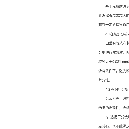
基于光散射理论的
并发挥着越来越大
起到一定的指导作
4.1在泥沙分析
田岳明等人在长江泥
分别进行常规粒、
粒径大于0.031
沙样条件下，激光
差异性。
4.2 在涂料分析
张永刚等（涂料分
结果的准确性，应
*，选用干分散法
度分布，也不能满