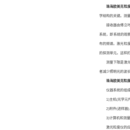
珠海欧美克粒
学结构的关键。测
接收器由傅立叶选
系统，即系统的观
布的频谱。激光粒
的探测单元。这样
测量下限是激光粒
者减少照明光的波
珠海欧美克粒
仪器系统的组成
1)主机(光学元
2)附件(进样器)
3)计算机和测量
激光粒度仪的应