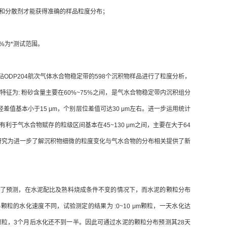
和分散剂才能获得准确的样品粒度分布；
%为*测试范围。
DP204航次气体水合物稳定带的598个沉积物样品进行了粒度分析，
为: 粉砂含量主要在60%~75%之间，是气水合物稳定带内沉积组分
值基本小于15 μm，个别层位差值可达30 μm左右。进一步运用统计
于气水合物赋存的粒级区间基本在45~130 μm之间，主要在大于64
这个研究为进一步了解沉积物细微的粒度变化与气水合物的分布相关提供了新
了预测，在水泥配比及熟料烧成条件不变的情况下，而水泥的颗粒分布
的水化速度不同，试验测定的结果为 :0~10 μm颗粒，一天水化达
0 μm颗粒，3个月后水化还不到一半。因此可通过水泥的颗粒分布预测其28天