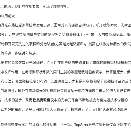
本上能满足我们的控制要求，实现了超前控制。
的应用前景
光在线粒度测量技术发展迅速，因为其具有连续自动取样、抗干扰能力强、实时显
以预计，在线粒度测量与监测的发展将会给相关粉体工业带来巨大的效益和变革，激
研制和开发更先进的取样和分散装置(尤其是对超微颗粒)，提高在线激光粒度仪的测
都值得进一步探讨和解决。
来的是等效散射光强球径，而人们在用严格的电磁波理论求解椭圆形等非球形颗粒
量中发挥作用，在考虑到形状系数的同时主要的难题是散射函数繁杂、计算量庞大，但
反演计算出颗粒粒度分布的可靠准确算法，尤其是对多峰和窄分布颗粒样品的反演，
大的局限性，国外在用动态光散射粒度仪来测量纳米颗粒方面做了很大的努力并己有产
、技术的进步，
珠海欧美克粒度仪
中的光学元件会不断地被含有更先进技术含量的
家认为好的东西，到今天可能已经大大落后了，技术进步了，我们的认识就必须跟进。
仪具备哪些友好实用的计算机软件功能
下一篇：
TopSizer激光粒度分析仪真正站