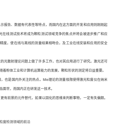
示报告、数据有代表性等特点，而国内在这方面的开发和应用则刚刚起
光在线测试技术将成为颗粒测试领域竞争的焦点并将会被逐步推广和应
试精度，使在线与离线的测量结果相吻合，及工业在线安装和应用的安全
的光散射理论问题上做了许多工作，也对其应用进行了研究。激光还可
随着粉体工业和计算机运算能力的发展，颗粒形状的测定将日益重要。
也是国内外关注的热点。Mie理论的测量极限使得激光粒度仪在纳米
品面世，而国内正在研发这一技术。
、更有前景的元件替代，如果以固化的思维来判断事物，一定有失偏颇。
在了粒度检测领域的前沿