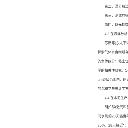
第二，湿分散法测
第三，测试的镜头
第四，遮光指数控制
4.3 在海洋分析
苏新等(东太平洋水
探索气体水合物赋存
的主体组分；粘土含
学的相关性研究，定
μm砂级范围内，同
的沉积学与统计学
4.4 在水泥生产
胡如静(激光粒度
同水泥的28天强度
75%，28天接近*