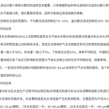
试分散介质和分散剂的选择至关重要，只有根据样品的特点选择好合适的分散介质
不能被污染，镜头要保持清洁，这样才能保证测试结果的准确；
在合适的范围内，干分散法测试控制在7%~10%，温分散法测试控制在20%~30
中的应用
合物海岭BSR以上沉积物粒度变化与气体水合物分布)利用激光粒度分析仪对大洋钻O
和沉积物粒度之间的相关关系。发现水合物海岭气水合物稳定带内沉积物的粒度组成特征
量一般小于35%，砂含量一般小于5%，个别层位达到15%。体积平均粒径、中值粒径差
量地揭示各个站位沉积物粒径变粗与气体水合物之间存在的不同相关性。结果表明，有利
时，一些站位中粒径相对较粗的粉砂组分(45~64 μm也有利于气水合物的赋存。
方面的资料和认识。
中的应用
分析仪在水泥生产过程中的应用实践)利用激光粒度分析仪对水泥颗粒级配分布进行
存在很好的相关性，水泥颗粒级配对水泥性能产生的各种影响，主要是因为不同大小颗粒
；10~30 μm颗粒，7天水化接近一半；30~60 μm颗粒，28天水化接近一半；>6