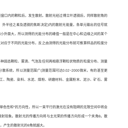
量窗口内的颗粒后，发生散射。散射光经过傅立叶透镜后，同样散射角的
、外半径之差及透镜的焦距决定)内的散射光能量，各单元输出的信号就
面小外面大，所以测得的光能分布的峰值一般是在中心和边缘之间的某个
粒对应于不同的光能分布，反之由测得的光能分布就可推算样品的粒度分
种固态颗粒、雾滴、气泡及任何两相悬浮颗粒状物质的粒度分布、测量
统，所以测量范围广(测量范围可达0.02~2000微米，有的甚至更
化工、陶瓷、染料、水泥、煤粉、研磨材料、金属粉末、泥沙、矿石、雾
单色性和*的方向性，所以一束平行的激光在没有阻碍的无限空间中将会
散射现象。散射光的传播方向将与主光荣的传播方向形成一个夹角θ。散
，产生的散射光的θ角就越大。