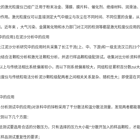
激光粒度仪己经广泛用于粉末冶金、薄膜、膜片料、催化剂、绝缘材料、润滑油、
的作用。激光粒度仪可以直接测定大气中烟尘与灰尘在不同时间、不同位置的含量，从
用。近年来 ，大气污染、金属氧化物和水力部门对江河的检测等都是激光粒度仪应用
中的应用1在泥沙分析中的应用
沙分析研究中的应用时共采集了长江干流(上、中、下游)和一级支流汉江的23个具
吸结合法颗粒分析和激光法颗粒分析，并进行样品颗粒级配测试。收集对比分析资料得
 mm以上与传统法相比系统偏差较小，而以下则系统偏差较大，同组粒径累积百分数zu
粒度仪与传统粒吸法分析泥沙颗粒级配两者之间相关关系复杂、随机性大；即使是在
中的应用
析测试中的应用)对涂料中的锌粉采用了干分散法和温分散法测量，发现两者都能客
做到以下几个方面：
测试要选用合适的分散压力，只有选择的压力大小能*分散开加入的样品颗粒，才能
足样品测试重复性的要求；