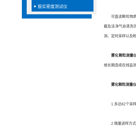
振实密度测试仪
可直读颗粒物质量
蔽及洁净气自清洗
测、定时采样以及
雾化颗粒测量
候长期连续在线监测
雾化颗粒测量
1.多达82个采
2.微量进样方式，