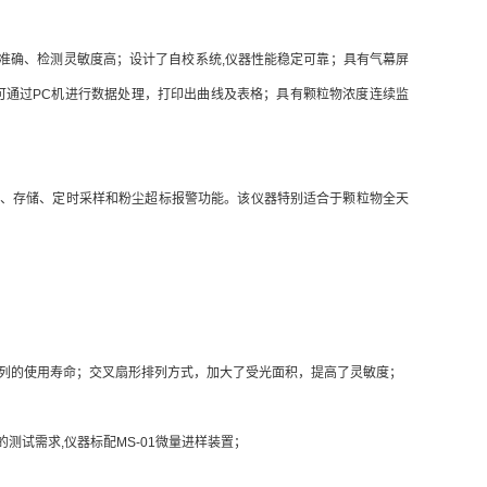
准确、检测灵敏度高；设计了自校系统,仪器性能稳定可靠；具有气幕屏
可通过PC机进行数据处理，打印出曲线及表格；具有颗粒物浓度连续监
理、存储、定时采样和粉尘超标报警功能。该仪器特别适合于颗粒物全天
列的使用寿命；交叉扇形排列方式，加大了受光面积，提高了灵敏度；
试需求,仪器标配MS-01微量进样装置；