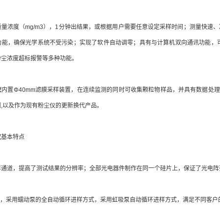
浓度（mg/m3），1分钟出结果，或根据用户需要任意设定采样时间；测量快速、
功能，确保光学系统不受污染；实现了软件自动调零；具有与计算机双向通讯功能，
粉尘浓度超标报警等多种功能。
仪
内置Φ40mm滤膜采样装置，在连续监测的同时可收集颗粒物样品，并具有数据处
,以及作为现有粉尘仪的更新换代产品。
仪
基本特点
样通道，提高了测试结果的分辨率；全部光电器件制作在同一个硅片上，保证了光电阵
采用蠕动泵的全自动循环进样方式，采用虹吸泵自动循环进样方式，满足不同客户的测