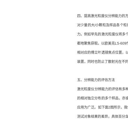
四、提高激光粒度仪分辨能力的
对少量的大/小颗粒及样品各个
力。例如早先的激光粒度仪将多
都地聚焦获取。以欧美克LS-6
相对应的傅立叶透镜焦点位置，
装置，同时也防止了散射光在不
五、分辨能力的评估方法
激光粒度仪分辨能力的评估有多
的相对独立分布的多个样品，亦
应用为广泛。如下面2图所示，我们
测试对象结果的差异，具体百分