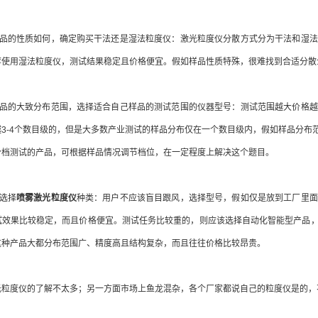
品的性质如何，确定购买干法还是湿法粒度仪：激光粒度仪分散方式分为干法和湿法
荐使用湿法粒度仪，测试结果稳定且价格便宜。假如样品性质特殊，很难找到合适分散
品的大致分布范围，选择适合自己样品的测试范围的仪器型号：测试范围越大价格越
3-4个数目级的，但是大多数产业测试的样品分布仅在一个数目级内，假如样品分布
分档测试的产品，可根据样品情况调节档位，在一定程度上解决这个题目。
选择
喷雾激光粒度仪
种类：用户不应该盲目跟风，选择型号，假如仅是放到工厂里面
试效果比较稳定，而且价格便宜。测试任务比较重的，则应该选择自动化智能型产品
这种产品大都分布范围广、精度高且结构复杂，而且往往价格比较昂贵。
粒度仪的了解不太多；另一方面市场上鱼龙混杂，各个厂家都说自己的粒度仪是的，