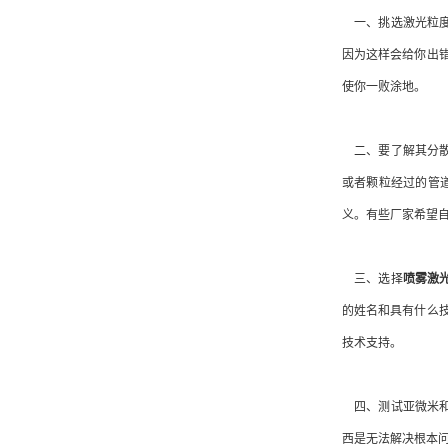
一、挑选激光粒度
因为这样会给你出
使你一败涂地。
二、要了解其分散
或者颗粒经过的管
义。有些厂家希望
三、选择
喷雾激
的姓名和具有什么
技术支持。
四、测试亚微米和
西是无法解决根本