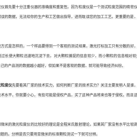
仪首先要十分注重仪器的准确度和重复性。因为粒度仪是一个测试粒度范围的精密仪
错误的数据，无法给你的生产和工艺做出指导，进而耽误您的加工工艺。更重要的是
方式是怎样的，一个样品要得到一个客观的测试结果，激光打标加工只有分散的好，
道过长使大颗粒迅速地沉淀下去，对大颗粒捕捉的信息较少，而小颗粒的信息相对较
自己的产品测的数据越小越好，但如果不是客观的数据，就可能导致经济纠纷。
光粒度仪
先要看其厂家的技术实力，如何判断厂家的技术实力？关注主要发明人是谁
技术水平，你就要小心，有些可能是侵权产品，买了这种产品将来也等于侵权。而且
微米的激光粒度仪的比较好的理论是全程米氏散射理论，如果其厂家没有水平比较高
问题的。分辨是否只要用亚微米的标准颗粒测试一下就可分辨。