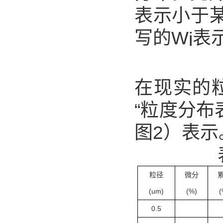
表示小于
写的W
表
i
在现实的
“粒度分布
图2）表示
粒径
微分
(um)
(%)
(
0.5