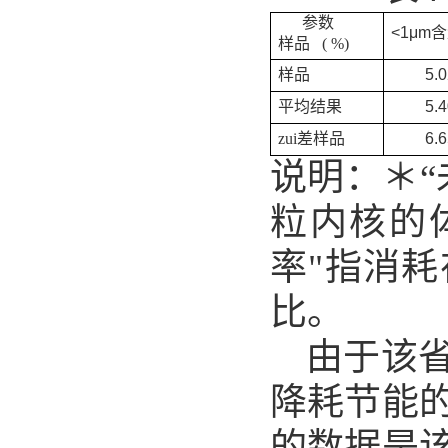
参数
<1
μ
m
含
样品 ( %)
样品
5.
平均结果
5.
zui差样品
6.
说明：＊“
粒内核的
率"指消耗
比。
由于该
降耗节能
的数据是