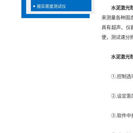
振实密度测试仪
水泥激光
来测量各种固
具有超声、仪
便，测试速分
水泥激光
①.控制选项
②.设定泵的
③.软件中打