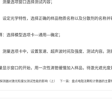
测量选项窗口选择测试内容；
设定光学特性，选择正确的样品物质名称以及分散剂的名称并
：选择模型选项卡—通用—确定；
测量选项卡中，设置泵速、超声波时间及强度、测试内容。测
显示窗口的开始，用一次性滴管缓慢加入样品，待激光遮光度处
光电探测器对激光粒度仪测试性能的影响（上）
下一篇：
盘点电阻法颗粒计数器的主要