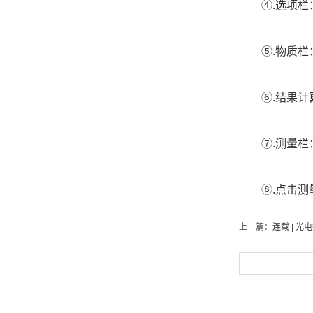
④.选项栏：
⑤.物质栏：
⑥.结果计算
⑦.测量栏：
⑧.点击测量
上一篇：
连载 | 