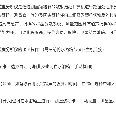
粒度分析仪
是通过测量颗粒群的散射谱经计算机进行数据处理来
态颗粒，测量雾、气泡及固态颗粒任何二相悬浮颗粒状物质的粒
器具有超声、搅拌的样品分散系统，测量范围具有超声搅拌的
辨能力强，自动化程度高，操作方便，度快，测量结果准确、可
粒度分析仪
的湿法操作：(需提前将水浴箱与仪器主机连接)
卡—选择自动清洗(此步也可在水浴箱上手动操作)；
转速：如有必要则设定超声的强度和时间，在20ml烧杯中加入适
开泵(也可在水浴箱上进行)—测量选项卡—手动设置—测量显