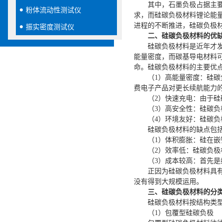
其中，石墨负极占据主
粉体流动性测试仪
求
，
而硅
碳
负极材料
锂论能量
进程的不断推进
，硅
碳
负极
振实密度测试仪
二、硅碳负极材料的优
硅
碳
负极材料是近年
才
能量密度，而
碳
基导电材料
命。硅
碳
负极材料的
主要
优
（
1）
高能量密度：硅
碳
费电子产品对更长续航能力
（
2）
快速充电：由于硅
（
3）
高安全性：硅
碳
负
（
4）
环境友好：硅
碳
负
硅
碳
负极材料的缺点包
（
1）
体积膨胀：硅在嵌
（
2）
效率低：硅
碳
负极
（
3）成本较高：首先
正因为硅碳负极材料具
没有得到大规模运用。
三、硅碳负极材料的分
硅碳负极材料按结构类
（1）
包覆型硅
碳
负极