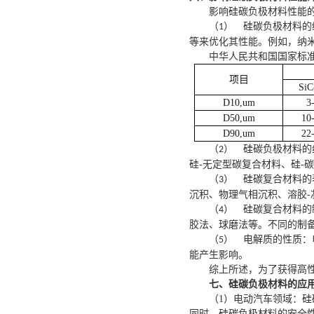
影响硅
碳负极
材料性能
硅
碳负极
材料的
（1）
等来优化其性能。例如，纳
中华人民共和国国家标准《
项目
Si
D10,um
3
D50,um
10
D90,um
22
硅
碳负极
材料的
（2）
硅-无定型碳复合材料、硅-
硅碳复合材料的
（3）
沉积、物理气相沉积、溶胶-
硅碳复合材料的
（4）
胶法、球磨法等。不同的制
电解质的性质：
（5）
能产生影响。
综上所述，为了获得高
七、
硅
碳
负极材料的应
（
1）
电动汽车领域：硅
同时，硅
碳
负极材料的安全