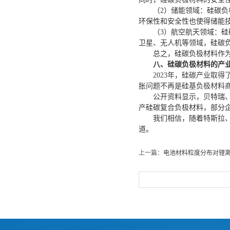
（
2）
储能领域：硅
碳
负
环保性和安全性也使得储能
（
3）
航空航天领域：硅
卫星、无人机等领域，硅
碳
总之，硅
碳
负极材料作
八、硅碳负极材料的产
2023年，硅
碳
产业取得
胀问题不再是硅基负极材料
公开资料显示，贝特瑞
产硅碳复合负极材料，部分
我们相信，随着特斯拉
道。
上一篇：
电池材料粒度分布对锂