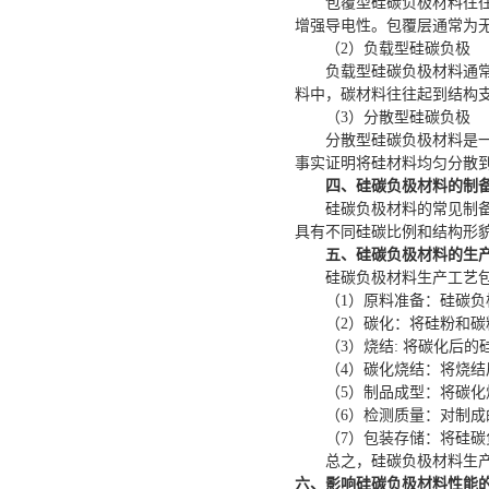
包覆型硅
碳
负极材料往
增强导电性。包覆层通常为
（2）
负载型硅
碳
负极
负载型
硅碳
负极材料通
料中，碳材料往往起到结构
（3）分散型硅碳负极
分散型硅
碳
负极材料是
事实证明将硅材料均匀分散
四、硅碳负极材料的制
硅碳负极材料的常见制
具有不同硅碳比例和结构形
五、硅碳负极材料的生
硅
碳
负极材料生产工艺
（
1）
原料准备
：
硅
碳
负
（2）碳
化
：
将硅粉和
碳
（
3）
烧结:
将
碳
化后的
（4）碳
化烧结
：
将烧结
（
5）
制品成型
：
将
碳
化
（
6）
检测质量
：
对制成
（
7）
包装存储
：
将硅
碳
总之，硅
碳
负极材料生
六、影响硅碳负极材料性能