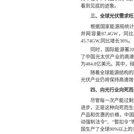
看到见底的迹象。
三
、
全球光伏
需求
旺
根据国家能源局统
并网容量87.4GW
，
同比
45
.
74
GW,
同比增长36%。
同时，
国际能源署2
了中国光太伏产业的高速
为484.8亿美元。其中，
随着全球能源结构的
光伏产业仍将保持高速增
四
、
向光行业向死而
尽管每一次产能过剩
进步，正是这种向死而生
产品和优惠的价格，中国光
动强制法令”、“暂扣令
国生产了全球90%以上的