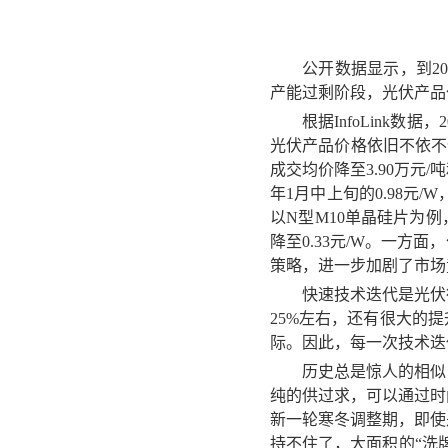
公开数据显示，到20
产能过剩阶段
，光伏产品
根据InfoLink数据
光伏产品价格依旧不依不
成交均价降至3.90万元
年
1月中上旬的0.98元/
以N型M10单晶硅片为例，
降至0.33元/W。一
策略，进一步加剧了市场
快速技术迭代是光伏
25%左右，还有很大的
际。因此，每一次技术迭
历史总是惊人的相似
纯的供过求，可以通过时
新一轮寒冬调整期，即使
持不住了，大面积的“洗