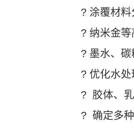
? 涂覆材
? 纳米金
? 墨水、
? 优化水
? 胶体、
? 确定多