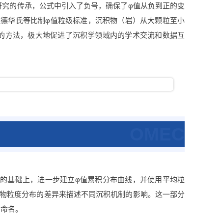
研究的传承，公式中引入了负号，确保了φ值从负到正的变
温德华氏等比制φ值粒级标准，沉积物（岩）从大颗粒至小
化的方法，极大地促进了沉积学领域内的学术交流和数据互
OMEC
准的基础上，进一步建立φ值累积分布曲线，并使用平均粒
积物粒度分布的差异来描述不同沉积机制的影响。这一部分
的命名。