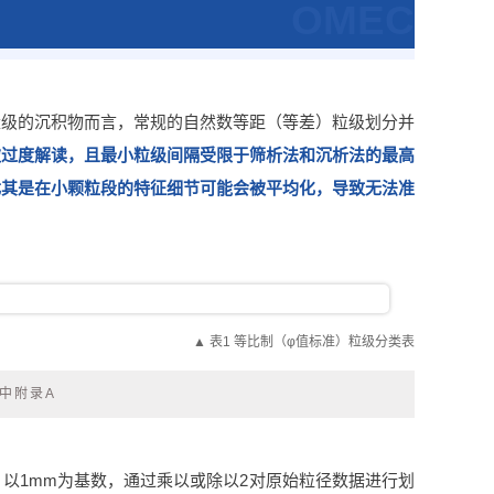
OMEC
量级的沉积物而言，常规的自然数等距（等差）粒级划分并
被过度解读，且最小粒级间隔受限于筛析法和沉析法的最高
尤其是在小颗粒段的特征细节可能会被平均化，导致无法准
▲ 表1 等比制（φ值标准）粒级分类表
》中附录A
出，以1mm为基数，通过乘以或除以2对原始粒径数据进行划