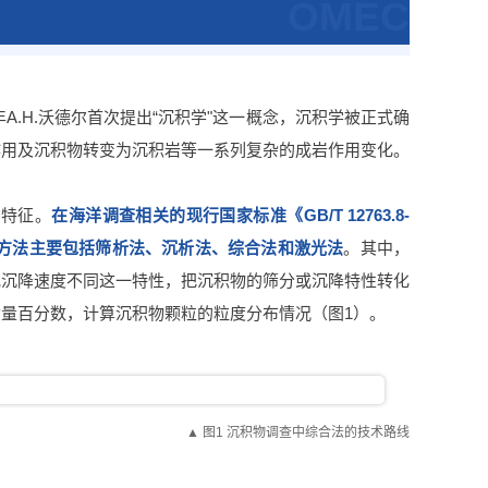
OMEC
A.H.沃德尔首次提出“沉积学"这一概念，沉积学被正式确
作用及沉积物转变为沉积岩等一系列复杂的成岩作用变化。
布特征。
在海洋调查相关的现行国家标准《GB/T 12763.8-
析的方法主要包括筛析法、沉析法、综合法和激光法
。其中，
或沉降速度不同这一特性，把沉积物的筛分或沉降特性转化
量百分数，计算沉积物颗粒的粒度分布情况（图1）。
▲ 图1 沉积物调查中综合法的技术路线