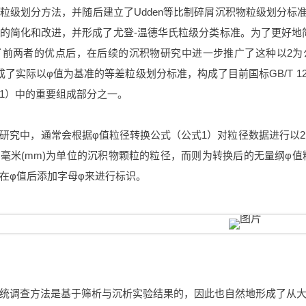
级划分方法，并随后建立了Udden等比制碎屑沉积物粒级划分标准（Udde
的简化和改进，并形成了尤登-温德华氏粒级分类标准。为了更好地简化作
收了前两者的优点后，在后续的沉积物研究中进一步推广了这种以2
了实际以φ值为基准的等差粒级划分标准，构成了目前国标GB/T 127
1）中的重要组成部分之一。
研究中，通常会根据φ值粒径转换公式（公式1）对粒径数据进行以2
毫米(mm)为单位的沉积物颗粒的粒径，而则为转换后的无量纲φ值
在φ值后添加字母φ来进行标识。
统调查方法是基于筛析与沉析实验结果的，因此也自然地形成了从