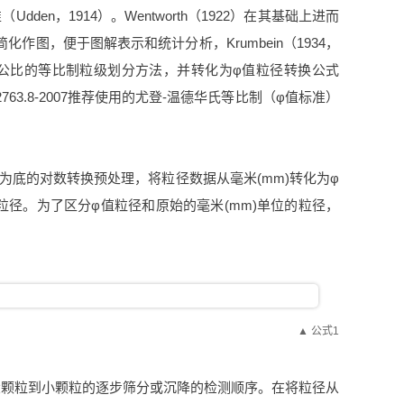
n，1914）。Wentworth（1922）在其基础上进而
图，便于图解表示和统计分析，Krumbein（1934，
为公比的等比制粒级划分方法，并转化为φ值粒径转换公式
63.8-2007推荐使用的尤登-温德华氏等比制（φ值标准）
为底的对数转换预处理，将粒径数据从毫米(mm)转化为φ
粒径。为了区分φ值粒径和原始的毫米(mm)单位的粒径，
▲ 公式1
大颗粒到小颗粒的逐步筛分或沉降的检测顺序。在将粒径从