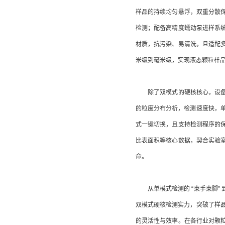
样品的持续均匀悬浮，双重分散
检测；配备高精度蠕动泵进样系
材质，抗污染、易清洗，且适配
米级到毫米级，实现液态颗粒样
除了双模式的硬核核心，设备还
的粒度分布分析，检测速度快，单
式一键切换，且支持检测程序的保
比表面积等核心数据，契合实验
命。
从单模式检测的 “束手束脚” 到
双模式硬核检测实力，突破了样品
的灵活性与效率。在各行业对颗