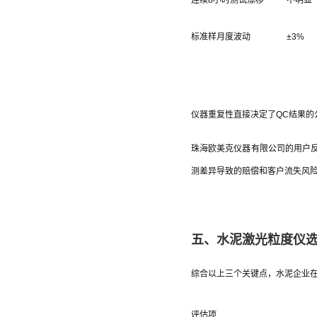
连续8小时测试漂移
不明显
标准样月度波动
±3%
仪器重复性直接决定了QC结果
珠海欧美克仪器有限公司的用户
测差异导致的赔偿和客户流失风
五、水泥激光粒度仪
综合以上三个关键点，水泥企业
评估项