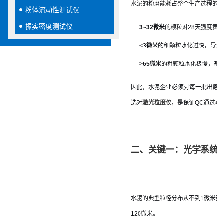
水泥的粉磨能耗占整个生产过程的
粉体流动性测试仪
振实密度测试仪
3~32微米
的颗粒对28天强度
<3微米
的细颗粒水化过快，导
>65微米
的粗颗粒水化极慢，
因此，水泥企业必须对每一批出
选对
激光粒度仪
，是保证QC通过
二、关键一：光学系
水泥的典型粒径分布从不到1微米延
120微米。