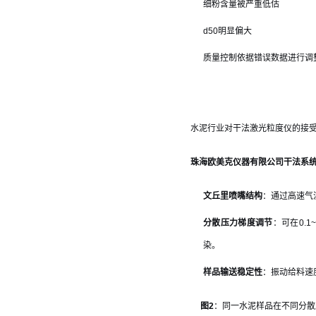
细粉含量被严重低估
d50明显偏大
质量控制依据错误数据进行调
水泥行业对干法激光粒度仪的接
珠海欧美克仪器有限公司干法系
文丘里喷嘴结构
：通过高速气
分散压力梯度调节
：可在0.
染。
样品输送稳定性
：振动给料速
图2
：同一水泥样品在不同分散