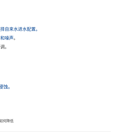
选择自来水进水配置。
动和噪声
。
可调。
侵蚀。
如何降低