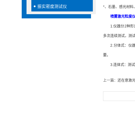
振实密度测试仪
*、石墨、感光材
喷雾激光粒度
1.仪器分2种形
多次连续测试，测
2.分体式：仪器主
要。
3.连体式：测试区
上一篇：
还在意激