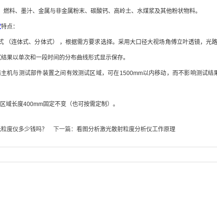
料、燃料、墨汁、金属与非金属粉末、碳酸钙、高岭土、水煤浆及其他粉状物料。
仪
特点：
式 （连体式、分体式） ，根据需方要求选择。采用大口径大视场角傅立叶透镜，光
试结果以单次和一段时间的分布曲线形式显示保存。
机与测试部件装置之间有效测试区域，可在1500mm以内移动，而不影响测试结果
域长度400mm固定不变（也可按需定制）。
光粒度仪多少钱吗？
下一篇：
看图分析激光散射粒度分析仪工作原理