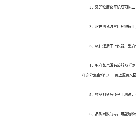
1、激光粒度仪开机须预热二
2、软件测试时禁止其他操作，
3、软件连接不上仪器，重启
4、取样如果没有旋转取样器，
样充分混合均与），盖上瓶盖来回
5、样品制备后须马上测试，不
6、品质因数为零，可能是粉体的