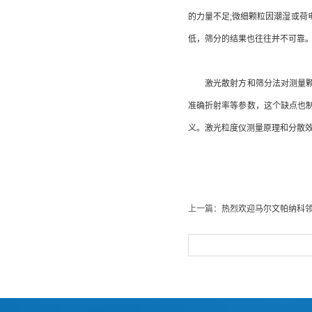
的力量不足;微细颗粒因潮湿或
低，筛分的结果也往往并不可靠
激光散射方和筛分法对测量颗粒
准确折射率等参数，这个缺点也
义。激光粒度仪测量原理和分散效
上一篇：
热烈欢迎马尔文帕纳科