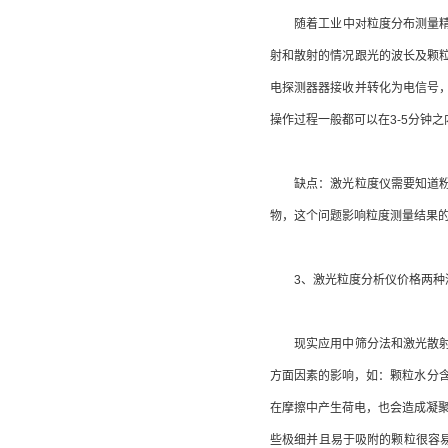
随着工业中对粒度分布测量精度要
射和散射的情况跟光的波长及颗
电探测器器接收并转化为电信号
操作过程一般都可以在3-5分钟
缺点：激光粒度仪需要知道粉体
物，这个问题影响粒度测量结果
3、激光粒度分析仪价格两种
现实应用中筛分法和激光散射法
方面因素的影响，如：颗粒水分
在摩擦中产生荷电，也会造成凝聚
些极细并且易于吸附的颗粒很容