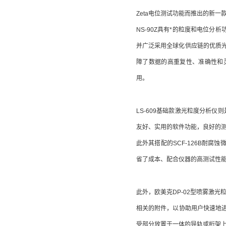
Zeta电位测试功能而推出的新一
NS-90Z具有*的粒度和电位分
并广泛采用全球化供应链的优质光
障了数据的高重复性、准确性和灵
用。
LS-609基础款激光粒度分析
友好、实用的软件功能，良好的
此外其搭配的SCF-126B耐
省了成本、配合仪器的高测试性
此外，欧美克DP-02型喷雾激光
相关的附件，以协助用户快速地
受部分放置于一体的导轨或桁架