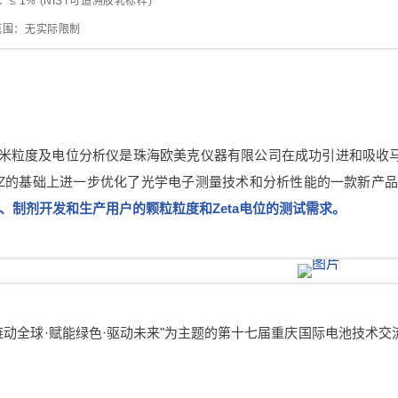
≤ 1% (NIST可追溯胶乳标样)
位范围：无实际限制
us 纳米粒度及电位分析仪是珠海欧美克仪器有限公司在成功引进和吸收马尔文帕纳
90Z的基础上进一步优化了光学电子测量技术和分析性能的一款新产
、制剂开发和生产用户的颗粒粒度和Zeta电位的测试需求。
链动全球·赋能绿色·驱动未来"为主题的第十七届重庆国际电池技术交流