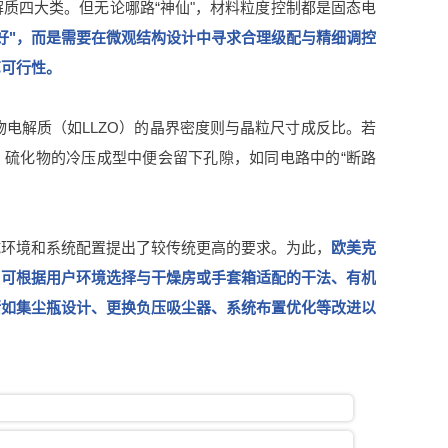
质四大类。但无论哪路“神仙"，材料粒度控制都是固态电
好"，而是需要在微观结构设计中寻求合理级配与精细调控
艺可行性。
物电解质（如LLZO）的晶界密度则与晶粒尺寸成反比。若
，硫化物的冷压成型中便会留下孔隙，如同电路中的“断路
试环境和系统配置提出了较传统更高的要求。为此，
欧美克
。可根据用户环境选择与干燥房或手套箱适配的干法、有机
诸如集尘瓶设计、更换负压吸尘器、系统布置优化等改进以