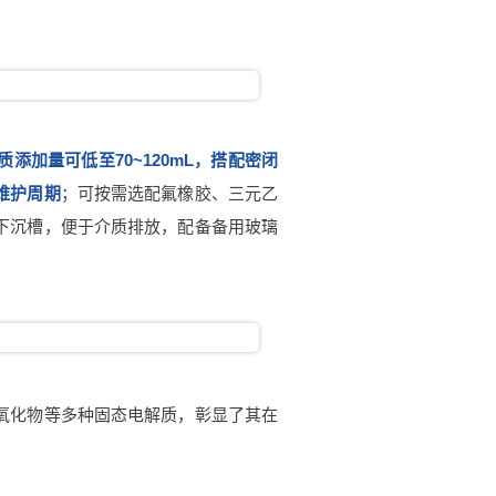
加量可低至70~120mL，搭配密闭
维护周期
；可按需选配氟橡胶、三元乙
下沉槽，便于介质排放，配备备用玻璃
氧化物等多种固态电解质，彰显了其在