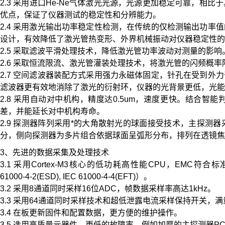
2.3 采用进口He-Ne气体激光光源，光源更加稳定可靠，
优点，保证了仪器测试的稳定性和分辨能力。
2.4 采用激光输出功率稳定性检测，在传统的仅检测输出功
设计，有效降低了激光管热变形、外界机械振动对仪器稳定性的
2.5 采取滤波平滑处理技术，降低激光管功率波动对测量的影响
2.6 采取恒流限流、激光管灌装处理技术，将激光管的闪频概率
2.7 空间滤波器装配方式采用强力永磁体固定，针孔在受到
滤波器更有效地消除了激光的衍射环，仪器的光背景更低，光能
2.8 采用自动对中机构，精度达0.5um，速度更快。结合
差，并能延长对中机构寿命。
2.9 探测器阵列采用*的大角散射光的球面接受技术，主探
分，侧向探测器为多片组合依据球面呈弧形分布，排列在透镜焦
3、先进的数据采集及处理技术
3.1 采用Cortex-M3核心的低功耗高性能CPU，EMC符合标准（ESD:
61000-4-2(ESD), IEC 61000-4-4(EFT)）。
3.2 采用8通道同时采样16位ADC，帧数据采样率高达1kHz。
3.3 采用64通道同时采样技术和超低泄露电流采样保持开关，满量
3.4 在板更新固件和配置数据，更方便的维护操作。
3.5 选用高质量元器件，更低的故障率，例如加厚的主探测器P