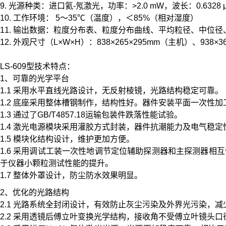
9. 光源种类：进口氦-氖激光，功率：>2.0 mW，波长：0.6328 
10. 工作环境： 5～35℃（温度），＜85%（相对湿度）
11. 输出数据：粒度分布表、粒度分布曲线、平均粒径、中位
12. 外观尺寸（L×W×H）：838×265×295mm（主机）、938×
LS-609型技术特点：
1、可靠的光学平台
1.1 采用水平直线光路设计，无反射棱镜，光路结构稳定可靠。
1.2 底座采用整体槽钢制作，结构性好。器件安装平面一次性加
1.3 通过了GB/T4857.18运输包装件跌落性能试验。
1.4 激光电源模块采用灌胶方式封装，器件抗潮能力及电气稳定
1.5 模块化结构设计，维护更加方便。
1.6 采用调试工装一次性地调节定位辅助探测器和主探测器
于仪器小颗粒测试性能的提升。
1.7 整体外罩设计，防尘防水效果明显。
2、优化的光路结构
2.1 光路系统全封闭设计，有效防止灰尘污染及外界光污染，
2.2 采用透镜后傅立叶变换光学结构，接收角不受傅立叶镜头口