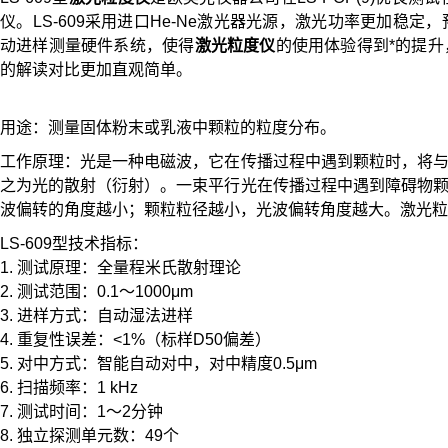
仪。LS-609采用进口He-Ne激光器光源，激光功率更加
动进样测量硬件系统，使得
激光粒度仪
的使用体验得到*的提
的解读对比更加直观简单。
用途：测量固体粉末或乳液中颗粒的粒度分布。
工作原理：光是一种电磁波，它在传播过程中遇到颗粒时，将
之为光的散射（衍射）。一束平行光在传播过程中遇到障碍物
波偏转的角度越小；颗粒粒径越小，光波偏转角度越大。激光粒
LS-609型技术指标：
1. 测试原理：全量程米氏散射理论
2. 测试范围：0.1～1000μm
3. 进样方式：自动湿法进样
4. 重复性误差：<1%（标样D50偏差）
5. 对中方式：智能自动对中，对中精度0.5μm
6. 扫描频率：1 kHz
7. 测试时间：1～2分钟
8. 独立探测单元数：49个