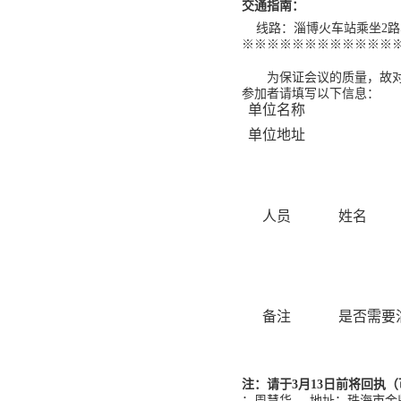
：
交通指南
线路：淄博火车站
乘坐
2
路
※※※※※※※※※※※※
为保证
会议
的质量，故
参加者请填写
以下
信息：
单位名称
单位地址
人员
姓名
备注
是否需要
注：
请于
3
月
1
3
日前将回执
（
：
周慧华
地址：
珠海市金