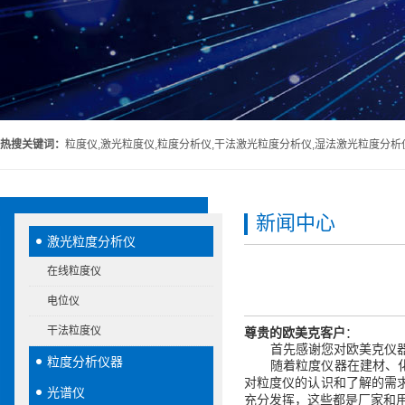
热搜关键词：
粒度仪,激光粒度仪,粒度分析仪,干法激光粒度分析仪,湿法激光粒度分析
新闻中心
激光粒度分析仪
在线粒度仪
电位仪
干法粒度仪
尊贵
的
欧美克
客户
：
首先感谢您对欧美克
仪
粒度分析仪器
随着粒度仪器在建材、
对粒度仪的认识和了解的需
光谱仪
，
充分发挥
这些都是厂家和