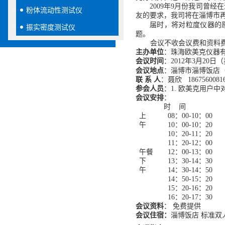
2009年9月份我司曾
粉体流动性测试仪
友
的要求
，我司将
在
淄博市
届时，
将对粒度仪器的
振实密度测试仪
题。
会议不收会议费和资料
主办单位
：
珠海欧美克
仪器
会议
时间
：20
12
年
3
月
20
日
（
会议
地点
：
淄博市淄博饭店
联 系 人
：聂欣 1
867560081
参会人员
：
1.
欧美克
用户中
会议
安排
：
时 间
上
08
：
00-10
：
00
午
10
：
00-10
：
20
10
：
20-11
：
2
0
11
：
2
0-12
：
00
午餐
12
：
00-13
：
00
下
13
：
30-14
：
3
0
午
14
：
3
0-14
：
5
0
14
：
5
0-15
：
2
0
15
：
2
0-16
：
2
0
16
：
2
0-17
：
3
0
会议资料
： 免费提供
会议住宿：
淄博饭店
标准双